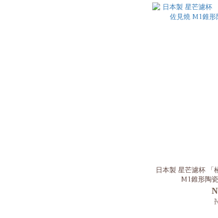
日本製 星芒濾杯 「極」
M1錐形陶瓷
N