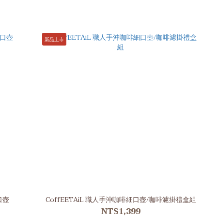
新品上市
口壺
CoffEETAiL 職人手沖咖啡細口壺/咖啡濾掛禮盒組
NT$1,399