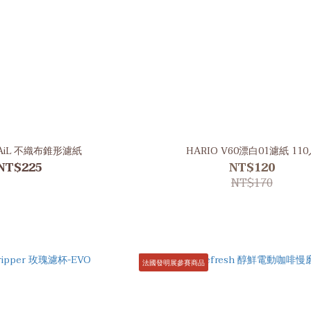
TAiL 不織布錐形濾紙
HARIO V60漂白01濾紙 11
NT$225
NT$120
NT$170
法國發明展參賽商品