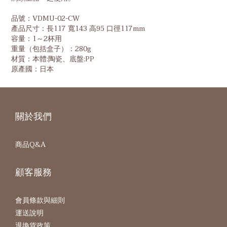
品號：VDMU-02-CW
產品尺寸：長117 寬143 高95 口徑117mm
容量：1～2杯用
重量（包括盒子）：280g
材質：本體:陶瓷、底盤:PP
原產國：日本
關於我們
商品Q&A
顧客服務
會員條款與細則
運送說明
退換貨政策