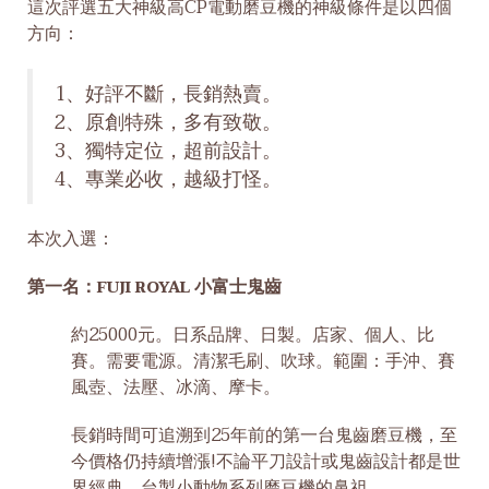
這次評選五大神級高CP電動磨豆機的神級條件是以四個
方向：
1、好評不斷，長銷熱賣。
2、原創特殊，多有致敬。
3、獨特定位，超前設計。
4、專業必收，越級打怪。
本次入選：
第一名：
小富士鬼齒
FUJI ROYAL
約25000元。日系品牌、日製。店家、個人、比
賽。需要電源。清潔毛刷、吹球。範圍：手沖、賽
風壺、法壓、冰滴、摩卡。
長銷時間可追溯到25年前的第一台鬼齒磨豆機，至
今價格仍持續增漲!不論平刀設計或鬼齒設計都是世
界經典，台製小動物系列磨豆機的鼻祖。