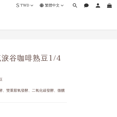
$
TWD
繁體中文
立即購買
淚谷咖啡熟豆1/4
豆
酵、雙重厭氧發酵、二氧化碳發酵、微醺