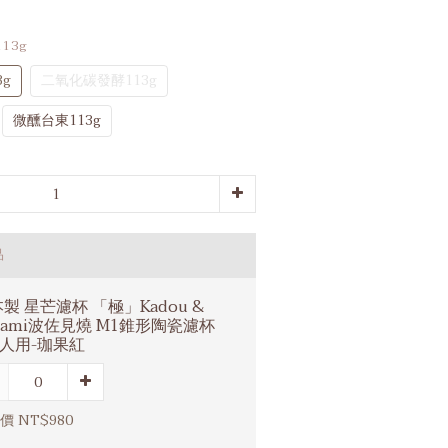
13g
g
二氧化碳發酵113g
微醺台東113g
品
製 星芒濾杯 「極」Kadou &
sami波佐見燒 M1錐形陶瓷濾杯
2人用-珈果紅
價 NT$980