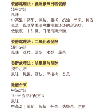
發酵處理法：低溫厭氧日曬發酵
淺中烘焙
風味：
中高溫｜蘋果、鳳梨、柑橘、奶油、堅果、糖香
低溫｜風味呈現清爽柑橘和淡淡的甜酒釀。
低酸度、中甜度、口感清爽滑順。
發酵處理法：二氧化碳發酵
淺
中
烘焙
風味：
荔枝、鳳梨、水梨、蘋果
發酵處理法：雙重厭氧發酵
淺
中
烘焙
風味：鳳梨、荔枝、黑櫻桃、香瓜
微醺台東
中深烘焙
100%流淚谷配方豆
風味：
中高溫｜
葡萄、藍莓、芒果、烤堅果、焦糖