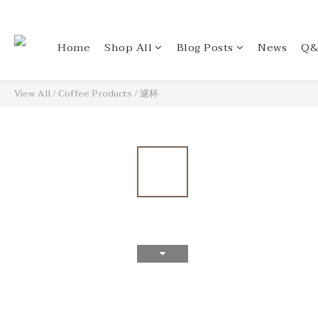
Home
Shop All
Blog Posts
News
Q&
View All
/
Coffee Products
/
濾杯