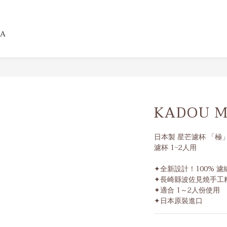
A
KADOU M1
日本製 星芒濾杯 「極」K
濾杯 1~2人用
✦全新設計！100% 
✦長崎縣波佐見燒手工
✦適合 1～2人份使用 
✦日本原裝進口