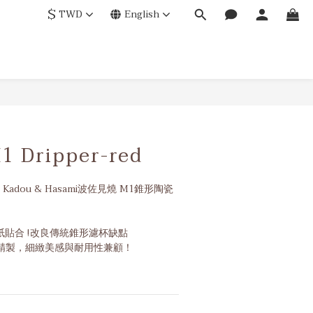
$
TWD
English
BUY NOW
 Dripper-red
adou & Hasami波佐見燒 M1錐形陶瓷
濾紙貼合 !改良傳統錐形濾杯缺點
精製，細緻美感與耐用性兼顧！