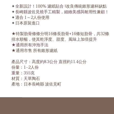
全新設計！100% 濾紙貼合 !改良傳統錐形濾杯缺點
✦
長崎縣波佐見燒手工精製，細緻美感與耐用性兼顧！
✦
適合 1～2人份使用
✦
日本原裝進口
✦
★特製肋骨條條分明
16條長肋骨+16條短肋骨，共32條
排水順暢，使其乾淨度、甜度、風味上加倍提升
★通用所有沖泡手法
★通用市售 所有錐形濾紙
產品尺寸：高度約8.3公分 直徑約11.4公分
份量：1~2人份
重量：355克
材質：天草陶石
產地：日本長崎縣 波佐見町